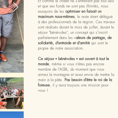
Et comme le chalet ne s'entretient pas tout seul
et que ses fonds ne sont pas illimités, nous
essayons de les
optimiser en faisait un
maximum nous-mêmes
, le reste étant délégué
à des professionnels de la région. Ces travaux
sont réalisés durant le mois de juillet, durant le
séjour "bénévoles", un concept qui s’inscrit
parfaitement dans les v
aleurs de partage, de
solidarité, d’entraide et d’amitié
qui sont le
propre de notre association.
Ce séjour « bénévoles » est ouvert à tout le
monde
, même si vous n'êtes pas encore
membre de l'ASBL, du moment que vous
aimez la montagne et avez envie de mettre la
main à la pâte.
Pas besoin d'être le roi de la
foreuse
,
il y aura toujours une mission pour
vous !