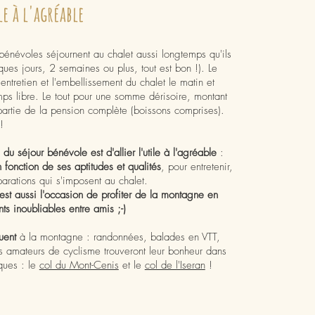
e à l'agréable
 bénévoles séjournent au chalet aussi longtemps qu'ils
ques jours, 2 semaines ou plus, tout est bon !). Le
'entretien et l'embellissement du chalet le matin et
mps libre. Le tout pour une somme dérisoire, montant
partie de la pension complète (boissons comprises).
!
 du séjour bénévole est d'allier l'utile à l'agréable
:
 fonction de ses aptitudes et qualités
, pour entretenir,
réparations qui s'imposent au chalet.
'est aussi l'occasion de profiter de la montagne en
ts inoubliables entre amis ;-)
uent
à la montagne : randonnées, balades en VTT,
es amateurs de cyclisme trouveront leur bonheur dans
ques : le
col du Mont-Cenis
et le
col de l'Iseran
!​​